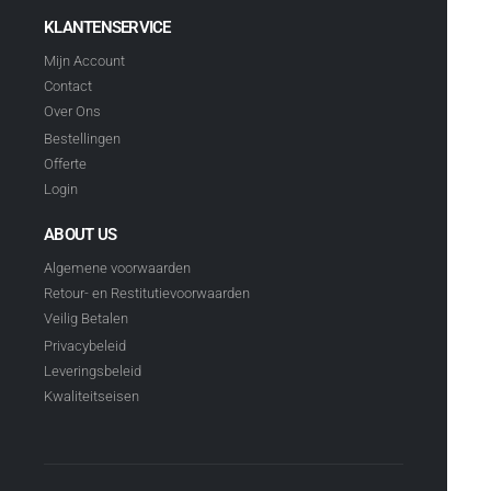
KLANTENSERVICE
Mijn Account
Contact
Over Ons
Bestellingen
Offerte
Login
ABOUT US
Algemene voorwaarden
Retour- en Restitutievoorwaarden
Veilig Betalen
Privacybeleid
Leveringsbeleid
Kwaliteitseisen