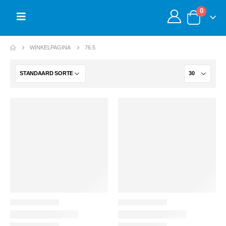
0
WINKELPAGINA
76.5