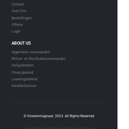
Contact
Over Ons
Bestellingen
Offerte
Login
ABOUT US
Algemene voorwaarden
Retour- en Restitutievoorwaarden
Veilig Betalen
Privacybeleid
Leveringsbeleid
Kwaliteitseisen
© Vloerenmagnaat. 2023. All Rights Reserved