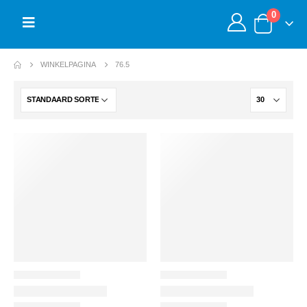
0
WINKELPAGINA
76.5