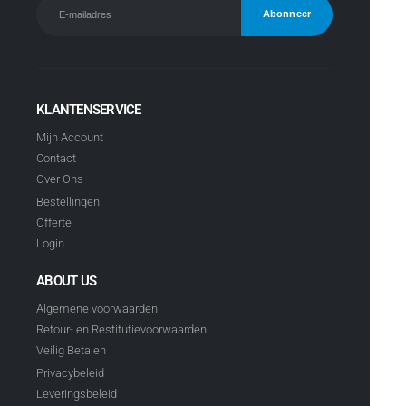
KLANTENSERVICE
Mijn Account
Contact
Over Ons
Bestellingen
Offerte
Login
ABOUT US
Algemene voorwaarden
Retour- en Restitutievoorwaarden
Veilig Betalen
Privacybeleid
Leveringsbeleid