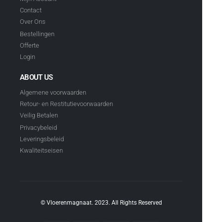
Contact
Over Ons
Bestellingen
Offerte
Login
ABOUT US
Algemene voorwaarden
Retour- en Restitutievoorwaarden
Veilig Betalen
Privacybeleid
Leveringsbeleid
Kwaliteitseisen
© Vloerenmagnaat. 2023. All Rights Reserved