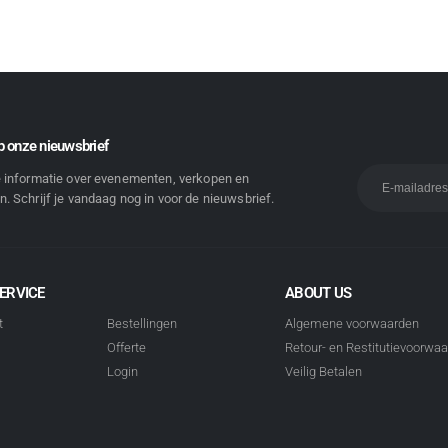
 onze nieuwsbrief
e informatie over evenementen, verkopen en
. Schrijf je vandaag nog in voor de nieuwsbrief.
ERVICE
ABOUT US
t
Bestellingen
Algemene voorwaarden
Offerte
Retour- en Restitutievoorwa
Login
Veilig Betalen