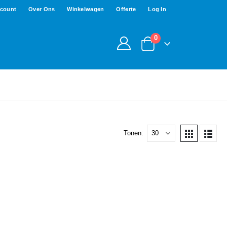
ccount
Over Ons
Winkelwagen
Offerte
Log In
0
Tonen: