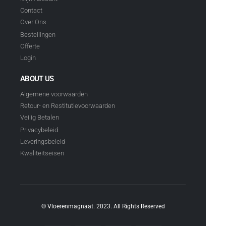
Contact
Over Ons
Bestellingen
Offerte
Login
ABOUT US
Algemene voorwaarden
Retour- en Restitutievoorwaarden
Veilig Betalen
Privacybeleid
Leveringsbeleid
Kwaliteitseisen
© Vloerenmagnaat. 2023. All Rights Reserved