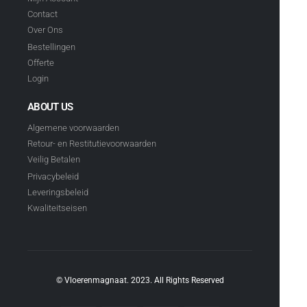
Contact
Over Ons
Bestellingen
Offerte
Login
ABOUT US
Algemene voorwaarden
Retour- en Restitutievoorwaarden
Veilig Betalen
Privacybeleid
Leveringsbeleid
Kwaliteitseisen
© Vloerenmagnaat. 2023. All Rights Reserved