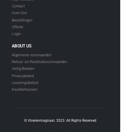
Contact
Over Ons
Bestellingen
Offerte
Login
ABOUT US
Algemene voorwaarden
Retour- en Restitutievoorwaarden
Veilig Betalen
Privacybeleid
Leveringsbeleid
Kwaliteitseisen
© Vloerenmagnaat. 2023. All Rights Reserved