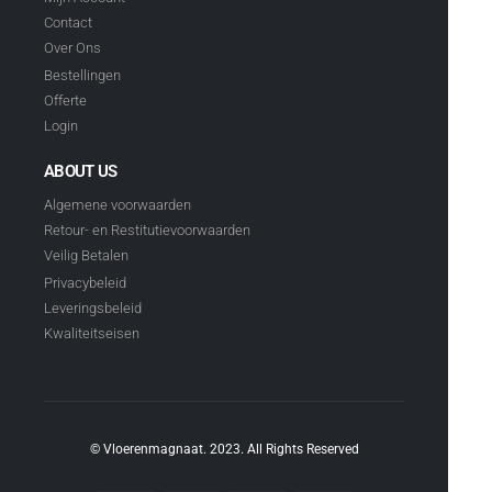
Contact
Over Ons
Bestellingen
Offerte
Login
ABOUT US
Algemene voorwaarden
Retour- en Restitutievoorwaarden
Veilig Betalen
Privacybeleid
Leveringsbeleid
Kwaliteitseisen
© Vloerenmagnaat. 2023. All Rights Reserved