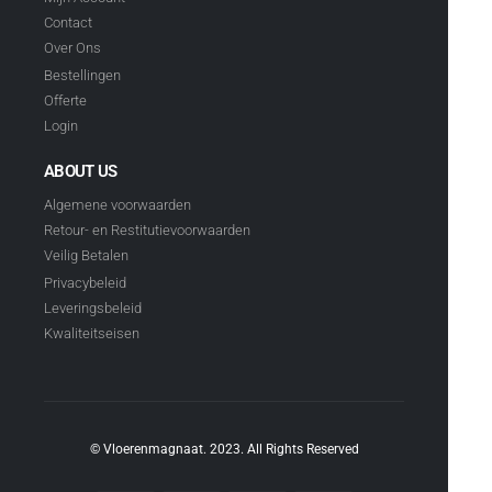
Contact
Over Ons
Bestellingen
Offerte
Login
ABOUT US
Algemene voorwaarden
Retour- en Restitutievoorwaarden
Veilig Betalen
Privacybeleid
Leveringsbeleid
Kwaliteitseisen
© Vloerenmagnaat. 2023. All Rights Reserved