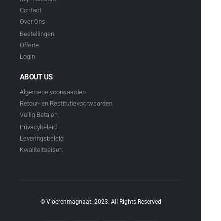
Contact
Over Ons
Bestellingen
Offerte
Login
ABOUT US
Algemene voorwaarden
Retour- en Restitutievoorwaarden
Veilig Betalen
Privacybeleid
Leveringsbeleid
Kwaliteitseisen
© Vloerenmagnaat. 2023. All Rights Reserved