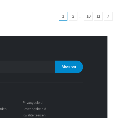
…
1
2
10
11
Privacybeleid
arden
Leveringsbeleid
Kwaliteitseisen