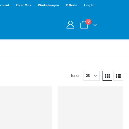
ccount
Over Ons
Winkelwagen
Offerte
Log In
0
Tonen: