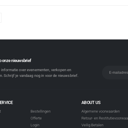
 onze nieuwsbrief
e informatie over evenementen, verkopen en
. Schrijf je vandaag nog in voor de nieuwsbrief.
ERVICE
ABOUT US
t
Bestellingen
Algemene voorwaarden
Offerte
Retour- en Restitutievoorwa
Login
Veilig Betalen