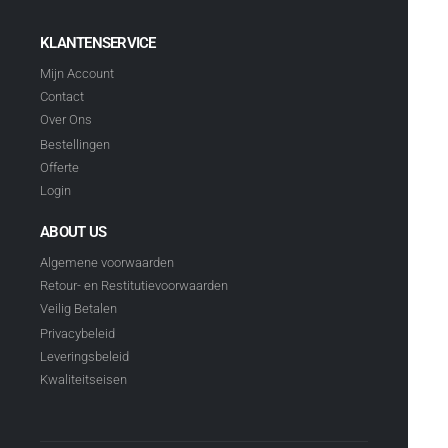
KLANTENSERVICE
Mijn Account
Contact
Over Ons
Bestellingen
Offerte
Login
ABOUT US
Algemene voorwaarden
Retour- en Restitutievoorwaarden
Veilig Betalen
Privacybeleid
Leveringsbeleid
Kwaliteitseisen