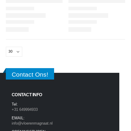
Contact Ons!
CONTACT INFO
Tel:
+31 649994933
EMAIL:
info@vloerenmagnaat.nl