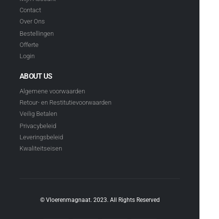
Contact
Over Ons
Bestellingen
Offerte
Login
ABOUT US
Algemene voorwaarden
Retour- en Restitutievoorwaarden
Veilig Betalen
Privacybeleid
Leveringsbeleid
Kwaliteitseisen
© Vloerenmagnaat. 2023. All Rights Reserved