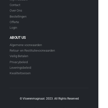
Contact
Over Ons
Bestellingen
Offerte
Login
ABOUT US
Algemene voorwaarden
Retour- en Restitutievoorwaarden
Veilig Betalen
Privacybeleid
Leveringsbeleid
Kwaliteitseisen
© Vloerenmagnaat. 2023. All Rights Reserved