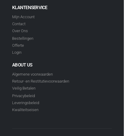
KLANTENSERVICE
Mijn Account
Contact
Over Ons
Bestellingen
Offerte
Login
ABOUT US
Algemene voorwaarden
Retour- en Restitutievoorwaarden
Veilig Betalen
Privacybeleid
Leveringsbeleid
Kwaliteitseisen