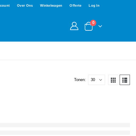
ccount
Over Ons
Winkelwagen
Offerte
Log In
0
Tonen: