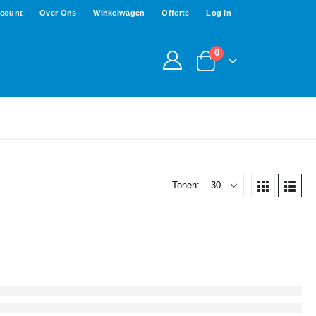
ccount
Over Ons
Winkelwagen
Offerte
Log In
0
Tonen: