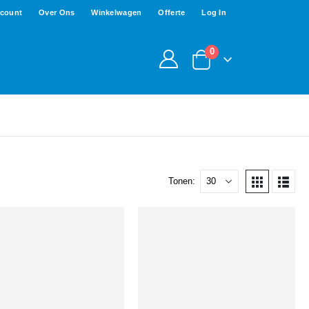
ccount
Over Ons
Winkelwagen
Offerte
Log In
0
Tonen: