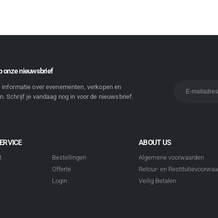
 onze nieuwsbrief
e informatie over evenementen, verkopen en
. Schrijf je vandaag nog in voor de nieuwsbrief.
ERVICE
ABOUT US
t
Bestellingen
Algemene voorwaarden
Offerte
Retour- en Restitutievoorwa
Login
Veilig Betalen