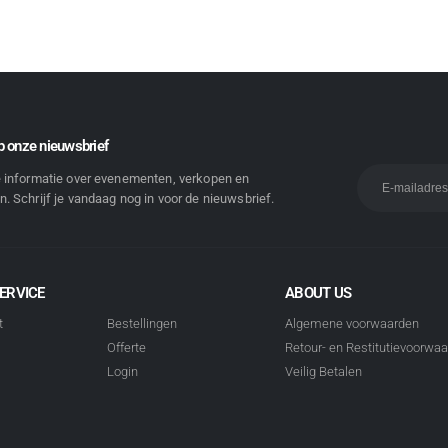
 onze nieuwsbrief
e informatie over evenementen, verkopen en
. Schrijf je vandaag nog in voor de nieuwsbrief.
ERVICE
ABOUT US
t
Bestellingen
Algemene voorwaarden
Offerte
Retour- en Restitutievoorwa
Login
Veilig Betalen