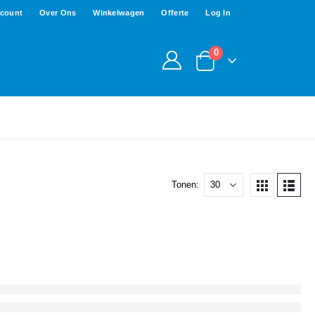
ccount
Over Ons
Winkelwagen
Offerte
Log In
0
Tonen: