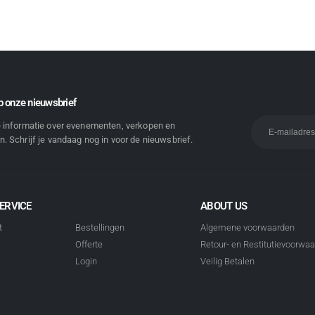
 onze nieuwsbrief
e informatie over evenementen, verkopen en
. Schrijf je vandaag nog in voor de nieuwsbrief.
ERVICE
ABOUT US
t
Bestellingen
Algemene voorwaarden
Offerte
Retour- en Restitutievoorwa
Login
Veilig Betalen