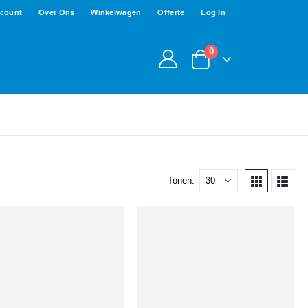
ccount
Over Ons
Winkelwagen
Offerte
Log In
0
Tonen: