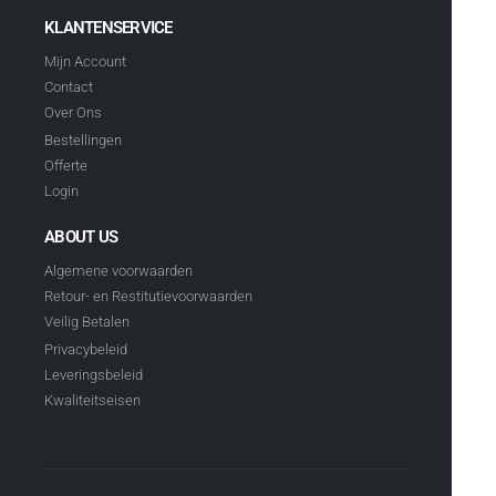
KLANTENSERVICE
Mijn Account
Contact
Over Ons
Bestellingen
Offerte
Login
ABOUT US
Algemene voorwaarden
Retour- en Restitutievoorwaarden
Veilig Betalen
Privacybeleid
Leveringsbeleid
Kwaliteitseisen