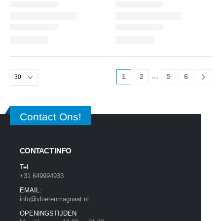
…
1
2
5
6
Contact Ons!
CONTACT INFO
Tel:
+31 649994933
EMAIL:
info@vloerenmagnaat.nl
OPENINGSTIJDEN