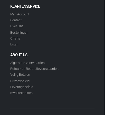
KLANTENSERVICE
Mijn Account
Contact
Over Ons
Bestellingen
Offerte
Login
ABOUT US
Algemene voorwaarden
Retour- en Restitutievoorwaarden
Veilig Betalen
Privacybeleid
Leveringsbeleid
Kwaliteitseisen