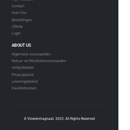
Contact
Over Ons
Bestellingen
Offerte
Login
ABOUT US
Algemene voorwaarden
Retour- en Restitutievoorwaarden
Veilig Betalen
Privacybeleid
Leveringsbeleid
Kwaliteitseisen
© Vloerenmagnaat. 2023. All Rights Reserved