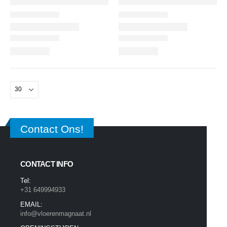
Contact Ons!
CONTACT INFO
Tel:
+31 649994933
EMAIL:
info@vloerenmagnaat.nl