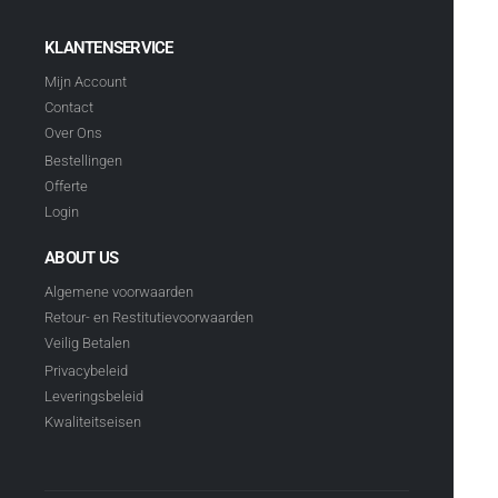
KLANTENSERVICE
Mijn Account
Contact
Over Ons
Bestellingen
Offerte
Login
ABOUT US
Algemene voorwaarden
Retour- en Restitutievoorwaarden
Veilig Betalen
Privacybeleid
Leveringsbeleid
Kwaliteitseisen