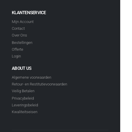
KLANTENSERVICE
Mijn Account
Contact
Over Ons
Bestellingen
Offerte
Login
ABOUT US
Algemene voorwaarden
Retour- en Restitutievoorwaarden
Veilig Betalen
Privacybeleid
Leveringsbeleid
Kwaliteitseisen