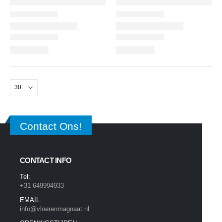
Contact Ons!
CONTACT INFO
Tel:
+31 649994933
EMAIL:
info@vloerenmagnaat.nl