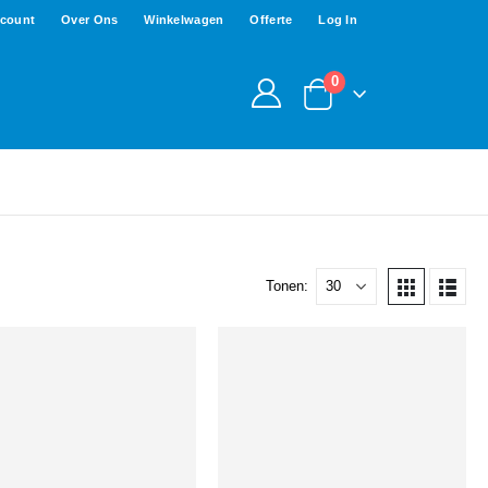
ccount
Over Ons
Winkelwagen
Offerte
Log In
0
Tonen: