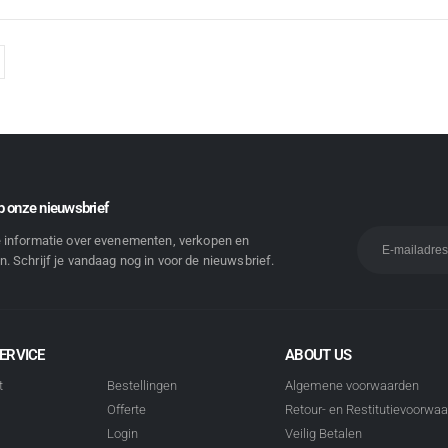
 onze nieuwsbrief
e informatie over evenementen, verkopen en
. Schrijf je vandaag nog in voor de nieuwsbrief.
ERVICE
ABOUT US
t
Bestellingen
Algemene voorwaarden
Offerte
Retour- en Restitutievoorwa
Login
Veilig Betalen