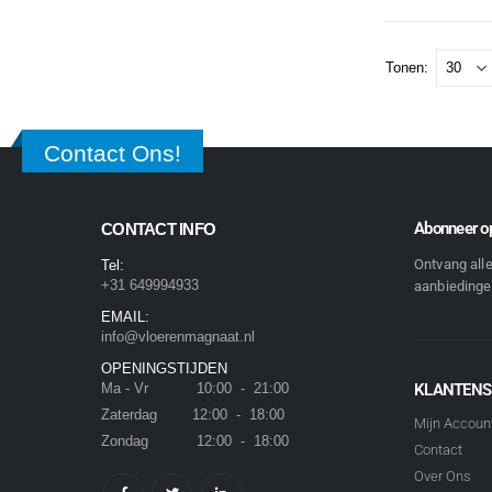
Tonen:
Contact Ons!
Abonneer op
CONTACT INFO
Ontvang all
Tel:
+31 649994933
aanbiedingen
EMAIL:
info@vloerenmagnaat.nl
OPENINGSTIJDEN
Ma - Vr 10:00 - 21:00
KLANTENS
Zaterdag 12:00 - 18:00
Mijn Accoun
Zondag 12:00 - 18:00
Contact
Over Ons