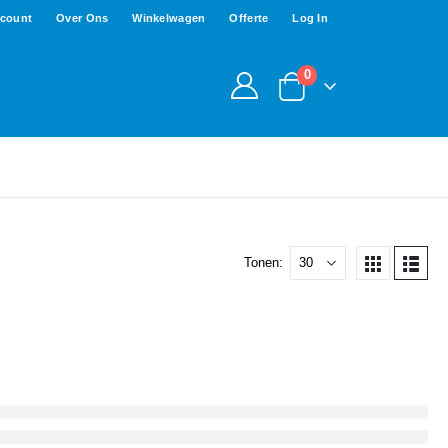
ccount
Over Ons
Winkelwagen
Offerte
Log In
0
Tonen: