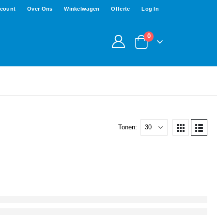
ccount
Over Ons
Winkelwagen
Offerte
Log In
0
Tonen: