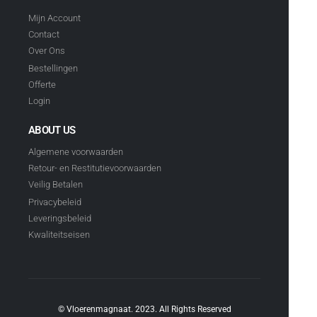
Mijn Account
Contact
Over Ons
Bestellingen
Offerte
Login
ABOUT US
Algemene voorwaarden
Retour- en Restitutievoorwaarden
Veilig Betalen
Privacybeleid
Leveringsbeleid
Kwaliteitseisen
© Vloerenmagnaat. 2023. All Rights Reserved