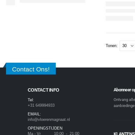
Tonen:
Contact Ons!
Abonneer op
CONTACT INFO
Ontvang all
Tel:
+31 649994933
aanbiedingen
EMAIL:
info@vloerenmagnaat.nl
OPENINGSTIJDEN
Ma - Vr 10:00 - 21:00
KLANTENS