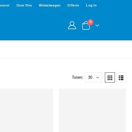
ccount
Over Ons
Winkelwagen
Offerte
Log In
0
Tonen: