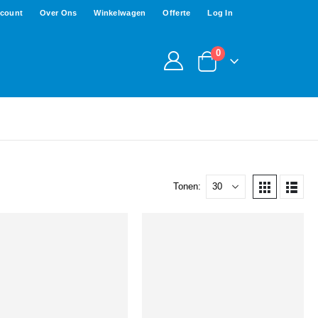
ccount
Over Ons
Winkelwagen
Offerte
Log In
0
Tonen: