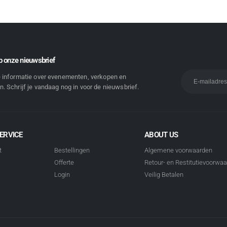
 onze nieuwsbrief
e informatie over evenementen, verkopen en
. Schrijf je vandaag nog in voor de nieuwsbrief.
ERVICE
ABOUT US
t
Bestellingen
Algemene voorwaarden
Offerte
Retour- en Restitutievoorwa
Login
Veilig Betalen