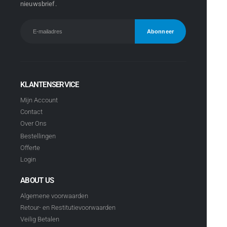
nieuwsbrief.
KLANTENSERVICE
Mijn Account
Contact
Over Ons
Bestellingen
Offerte
Login
ABOUT US
Algemene voorwaarden
Retour- en Restitutievoorwaarden
Veilig Betalen