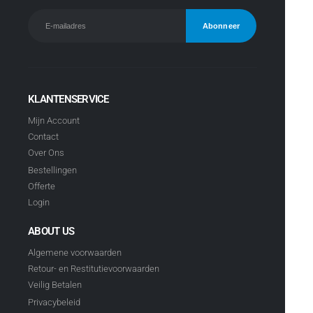
KLANTENSERVICE
Mijn Account
Contact
Over Ons
Bestellingen
Offerte
Login
ABOUT US
Algemene voorwaarden
Retour- en Restitutievoorwaarden
Veilig Betalen
Privacybeleid