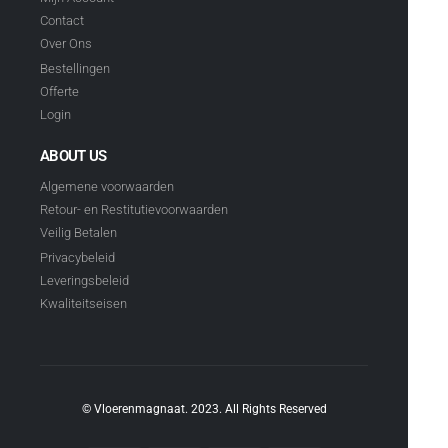
Contact
Over Ons
Bestellingen
Offerte
Login
ABOUT US
Algemene voorwaarden
Retour- en Restitutievoorwaarden
Veilig Betalen
Privacybeleid
Leveringsbeleid
Kwaliteitseisen
© Vloerenmagnaat. 2023. All Rights Reserved