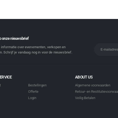
 onze nieuwsbrief
e informatie over evenementen, verkopen en
. Schrijf je vandaag nog in voor de nieuwsbrief.
ERVICE
ABOUT US
t
Bestellingen
Algemene voorwaarden
Offerte
Retour- en Restitutievoorwa
Login
Veilig Betalen