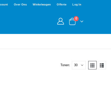
ccount
Over Ons
Winkelwagen
Offerte
Log In
0
Tonen: