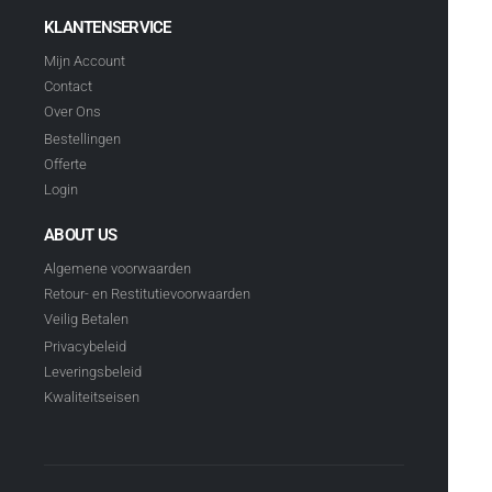
KLANTENSERVICE
Mijn Account
Contact
Over Ons
Bestellingen
Offerte
Login
ABOUT US
Algemene voorwaarden
Retour- en Restitutievoorwaarden
Veilig Betalen
Privacybeleid
Leveringsbeleid
Kwaliteitseisen