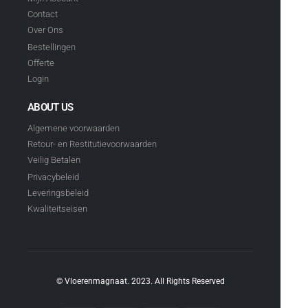
Contact
Over Ons
Bestellingen
Offerte
Login
ABOUT US
Algemene voorwaarden
Retour- en Restitutievoorwaarden
Veilig Betalen
Privacybeleid
Leveringsbeleid
Kwaliteitseisen
© Vloerenmagnaat. 2023. All Rights Reserved