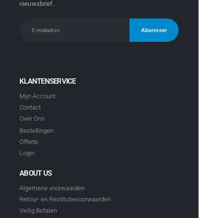
nieuwsbrief.
KLANTENSERVICE
Mijn Account
Contact
Over Ons
Bestellingen
Offerte
Login
ABOUT US
Algemene voorwaarden
Retour- en Restitutievoorwaarden
Veilig Betalen