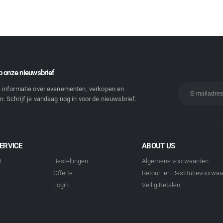
 onze nieuwsbrief
e informatie over evenementen, verkopen en
. Schrijf je vandaag nog in voor de nieuwsbrief.
ERVICE
ABOUT US
t
Bestellingen
Algemene voorwaarden
Offerte
Retour- en Restitutievoorwa
Login
Veilig Betalen