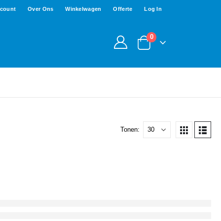
ccount
Over Ons
Winkelwagen
Offerte
Log In
0
Tonen: