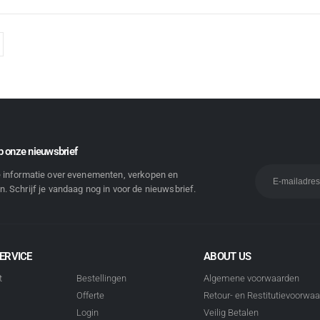
 onze nieuwsbrief
e informatie over evenementen, verkopen en
. Schrijf je vandaag nog in voor de nieuwsbrief.
ERVICE
ABOUT US
t
Bestellingen
Algemene voorwaarden
Offerte
Retour- en Restitutievoorwa
Login
Veilig Betalen