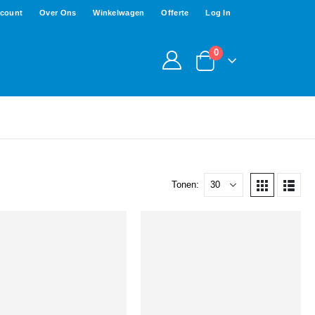
ccount
Over Ons
Winkelwagen
Offerte
Log In
0
Tonen: