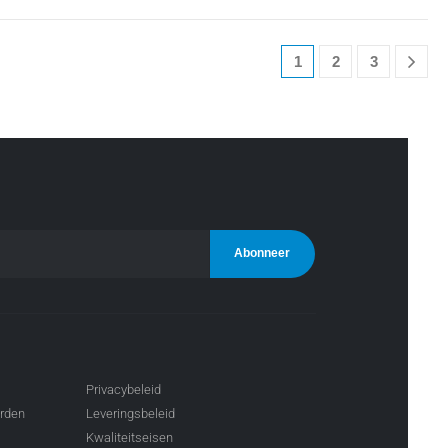
1
2
3
Privacybeleid
arden
Leveringsbeleid
Kwaliteitseisen