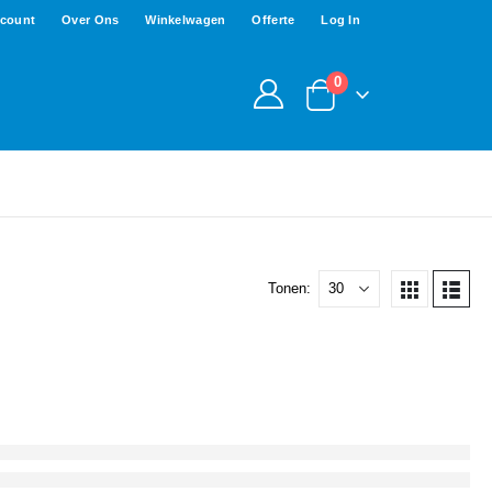
ccount
Over Ons
Winkelwagen
Offerte
Log In
0
Tonen: