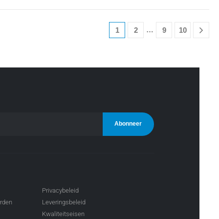
…
1
2
9
10
Privacybeleid
arden
Leveringsbeleid
Kwaliteitseisen