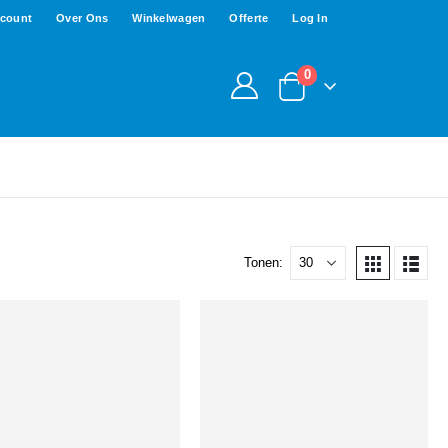
ccount
Over Ons
Winkelwagen
Offerte
Log In
0
Tonen: