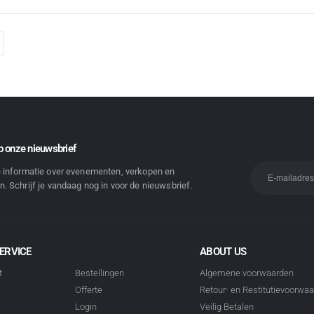
 onze nieuwsbrief
e informatie over evenementen, verkopen en
. Schrijf je vandaag nog in voor de nieuwsbrief.
ERVICE
ABOUT US
t
Bestellingen
Algemene voorwaarden
Offerte
Retour- en Restitutievoorwa
Login
Veilig Betalen