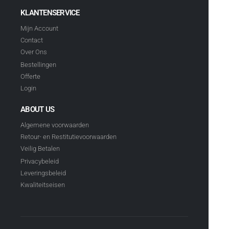
KLANTENSERVICE
Mijn Account
Contact
Over Ons
Bestellingen
Offerte
Login
ABOUT US
Algemene voorwaarden
Retour- en Restitutievoorwaarden
Veilig Betalen
Privacybeleid
Leveringsbeleid
Kwaliteitseisen