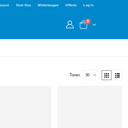
ccount
Over Ons
Winkelwagen
Offerte
Log In
0
Tonen: