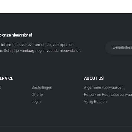
 onze nieuwsbrief
e informatie over evenementen, verkopen en
. Schrijf je vandaag nog in voor de nieuwsbrief.
ERVICE
ABOUT US
t
Bestellingen
Algemene voorwaarden
Offerte
Retour- en Restitutievoorwa
Login
Veilig Betalen