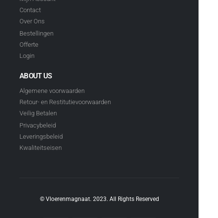
Contact
Over Ons
Bestellingen
Offerte
Login
ABOUT US
Algemene voorwaarden
Retour- en Restitutievoorwaarden
Veilig Betalen
Privacybeleid
Leveringsbeleid
Kwaliteitseisen
© Vloerenmagnaat. 2023. All Rights Reserved