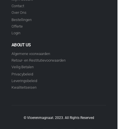
Contact
Over Ons
Bestellingen
Offerte
Login
ABOUT US
Algemene voorwaarden
Retour- en Restitutievoorwaarden
Veilig Betalen
Privacybeleid
Leveringsbeleid
Kwaliteitseisen
© Vloerenmagnaat. 2023. All Rights Reserved