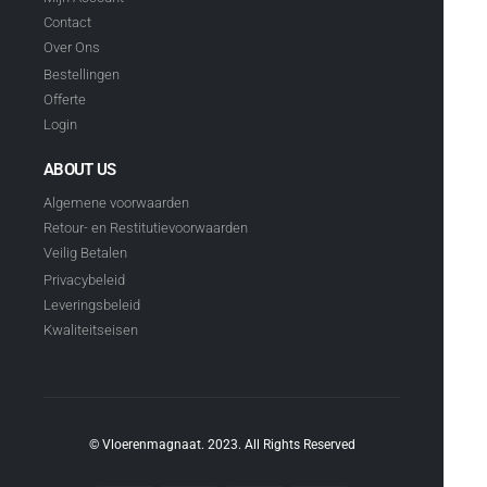
Contact
Over Ons
Bestellingen
Offerte
Login
ABOUT US
Algemene voorwaarden
Retour- en Restitutievoorwaarden
Veilig Betalen
Privacybeleid
Leveringsbeleid
Kwaliteitseisen
© Vloerenmagnaat. 2023. All Rights Reserved