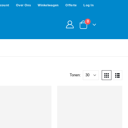
ccount
Over Ons
Winkelwagen
Offerte
Log In
0
Tonen: