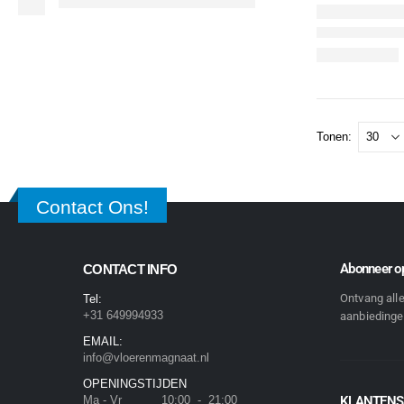
Tonen:
Contact Ons!
Abonneer op
CONTACT INFO
Ontvang all
Tel:
+31 649994933
aanbiedingen
EMAIL:
info@vloerenmagnaat.nl
OPENINGSTIJDEN
Ma - Vr 10:00 - 21:00
KLANTENS