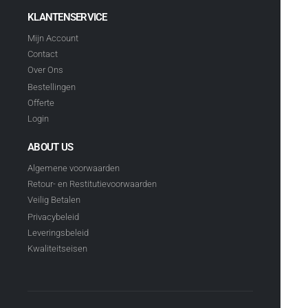
KLANTENSERVICE
Mijn Account
Contact
Over Ons
Bestellingen
Offerte
Login
ABOUT US
Algemene voorwaarden
Retour- en Restitutievoorwaarden
Veilig Betalen
Privacybeleid
Leveringsbeleid
Kwaliteitseisen